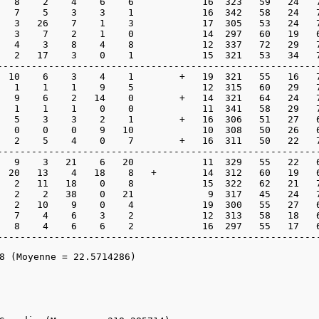
   8    2    4    6    6            16  323   59   24   7
   7    5    3    3    1            16  342   58   24   7
   3   26    7    1    3            17  305   53   24   7
   3    7    2    1    0            14  297   60   19   6
   4    3    8    4    8            12  337   72   29   7
   2   17    3    0    1            15  321   53   34   7
---------------------------------------------------------
  10    6    3    4    1        +   19  321   55   16   7
   1    1    1    9    5            12  315   60   29   7
   9    6    2   14    0        +   14  321   64   24   7
   1    1    1    0    0            11  341   58   29   7
   5    3    3    2    1        +   16  306   51   27   6
   0    0    0    9   10            10  308   50   26   6
   2    5    4    0    7        +   16  311   50   22   7
---------------------------------------------------------
   9    3   21    6   20            11  329   55   22   6
  20   13    4   18    8   +        14  312   60   19   6
   2   11   18    0    8            15  322   62   21   7
   2    2   38    0   21             9  317   45   24   7
   2   10    9    0    4            19  300   55   27   6
   7    4    6    3    2            12  313   58   18   6
   8    4    6    6    2            16  297   55   17   6
--------------------------------------------------------
8 (Moyenne = 22.5714286)
