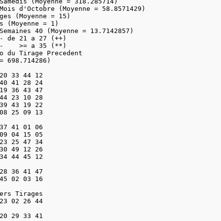
Samedis (Moyenne = 318.285714)

Mois d'Octobre (Moyenne = 58.8571429)

ges (Moyenne = 15)

s (Moyenne = 1)

Semaines 40 (Moyenne = 13.7142857)

- de 21 a 27 (++)

-    >= a 35 (**)

o du Tirage Precedent

= 698.714286)

20 33 44 12

40 41 28 24

19 36 43 47

44 23 10 28

39 43 19 22

08 25 09 13

37 41 01 06

09 04 15 05

23 25 47 34

30 49 12 26

34 44 45 12

28 36 41 47

45 02 03 16

ers Tirages

23 02 26 44

20 29 33 41
