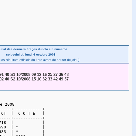
ultat des derniers tirages du loto à 6 numéros
soit celui du lundi 6 octobre 2008
 les résultats officiels du Loto avant de sauter de joie :)
91 40 S1 10/2008 09 12 16 25 27 36 48
92 40 S2 10/2008 15 16 32 33 42 49 37
e 2008

----+------------+

OT  |  C O T E   |

----+------------+

18  |            |

90  | *          |

83  | *          |
