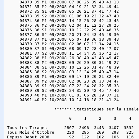
     04870 35 M1 08/2008 07 08 25 39 40 43 13

     04871 35 M2 08/2008 04 19 21 32 34 49 44

     04872 35 S1 08/2008 05 20 21 37 41 47 42

     04873 35 S2 08/2008 01 06 19 23 32 47 40

     04874 36 M1 09/2008 14 15 26 28 42 43 45

     04875 36 M2 09/2008 02 04 11 12 27 29 25

     04876 36 S1 09/2008 10 12 22 29 40 46 35

     04877 36 S2 09/2008 20 21 34 43 46 49 30

     04878 37 M1 09/2008 05 07 19 36 38 39 48

     04879 37 M2 09/2008 02 06 07 12 14 24 15

     04880 37 S1 09/2008 08 09 17 28 40 47 07

     04881 37 S2 09/2008 11 14 34 35 36 42 17

     04882 38 M1 09/2008 26 38 40 43 48 49 47

     04883 38 M2 09/2008 09 26 29 30 31 49 27

     04884 38 S1 09/2008 10 12 26 31 47 48 39

     04885 38 S2 09/2008 09 13 24 25 40 47 14

     04886 39 M1 09/2008 09 17 19 20 21 32 40

     04887 39 M2 09/2008 02 08 23 28 33 34 47

     04888 39 S1 09/2008 07 23 24 28 32 35 33

     04889 39 S2 09/2008 24 35 39 42 45 47 46

     04890 40 M1 10/2008 01 03 06 28 39 37 11

     04891 40 M2 10/2008 10 14 16 18 21 41 24

                   ******* Statistiques sur la Finale
                         0     1     2     3     4   
Tous les Tirages       2807  3496  3448  3407  3532  
Tous Mois d'Octobre     220   285   269   293   325  
Depuis Debut 2008        92   122   102   105   116  