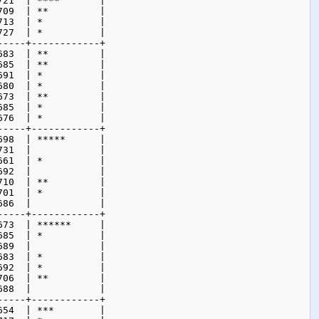
21  | ****       |

09  | **         |

13  | *          |

27  | *          |

----+------------+

83  | **         |

85  | **         |

91  | *          |

80  | *          |

73  | **         |

85  | *          |

76  | *          |

----+------------+

98  | *****      |

31  |            |

61  | *          |

92  |            |

10  | **         |

01  | *          |

86  |            |

----+------------+

73  | ******     |

85  | *          |

89  |            |

83  | *          |

92  | *          |

06  | **         |

88  |            |

----+------------+

54  | ***        |
