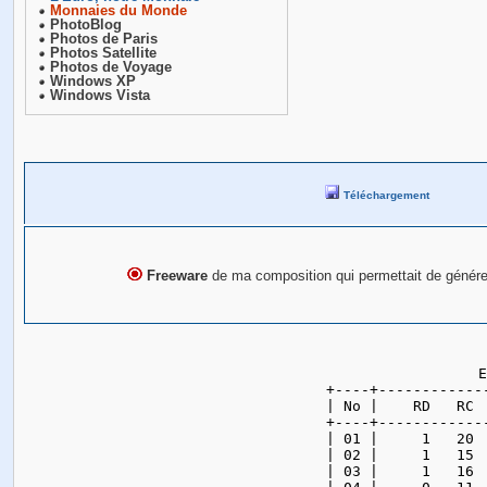
Monnaies du Monde
PhotoBlog
Photos de Paris
Photos Satellite
Photos de Voyage
Windows XP
Windows Vista
Téléchargement
Freeware
de ma composition qui permettait de génére
     E
+----+------------
| No |    RD   RC 
+----+------------
| 01 |     1   20 
| 02 |     1   15 
| 03 |     1   16 