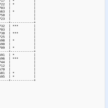
17  | *          |

22  | *          |

03  |            |

63  | *          |

50  |            |

23  |            |

----+------------+

32  | ***        |

03  |            |

30  | ***        |

25  |            |

98  | *          |

90  |            |

09  | *          |

----+------------+

91  | *          |

96  | ***        |

44  |            |

12  |            |

70  |            |

81  | *          |

95  | *          |

-----+------------+