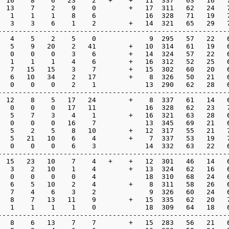
  16    8    6   23    2   +    +   11  337   63   16   7
  13    7    2    9    0        +   17  311   62   24   7
   1    1    1    8    6            16  328   71   19   7
   3    3    6    1    2        +   14  321   65   29   7
---------------------------------------------------------
   4    5    2    5    0             9  295   57   22   6
   5    9   20    2   41        +   10  314   61   19   6
   0    0    0    3    6        +   14  324   57   22   6
   1    1    1    4    6        +   16  312   52   25   6
   7   15   15    3    7        +   15  302   60   20   6
   6   10   34    2   17        +    8  326   50   21   6
   0    0    0    2    1            13  290   62   28   6
---------------------------------------------------------
  12    8    5   17   24        +    8  337   61   14   6
   0    0    0   17   11            16  328   62   23   7
   5    7    3    4    1        +   16  321   63   28   6
   0    0    0   16    7            13  345   69   21   6
   5    2    5    8   10        +   12  317   55   21   7
   5   21   10    6    4        +    7  337   53   19   7
   0    0    0    6    3            14  332   63   22   6
---------------------------------------------------------
  15   23   10    7    4   +    +   12  301   46   14   6
   3    2   10    1    4        +   13  324   62   16   6
   0    0    0    0    4            18  310   68   24   6
   6    5   10    2    4        +    8  311   58   26   6
   7    4    6    3    2             9  326   60   24   6
   8    7   13   11    9        +   15  335   62   20   7
   1    1    1    1    0            18  309   64   18   6
---------------------------------------------------------
   8    6   13    7    7        +   15  283   56   21   6