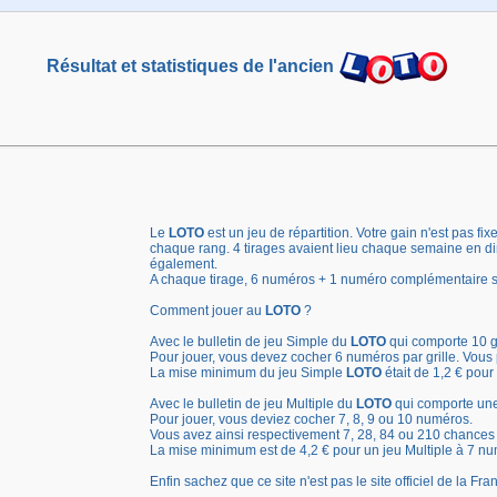
Résultat et statistiques de l'ancien
Le
LOTO
est un jeu de répartition. Votre gain n'est pas
chaque rang. 4 tirages avaient lieu chaque semaine en dir
également.
A chaque tirage, 6 numéros + 1 numéro complémentaire sont
Comment jouer au
LOTO
?
Avec le bulletin de jeu Simple du
LOTO
qui comporte 10 g
Pour jouer, vous devez cocher 6 numéros par grille. Vous p
La mise minimum du jeu Simple
LOTO
était de 1,2 € pour 
Avec le bulletin de jeu Multiple du
LOTO
qui comporte une
Pour jouer, vous deviez cocher 7, 8, 9 ou 10 numéros.
Vous avez ainsi respectivement 7, 28, 84 ou 210 chances
La mise minimum est de 4,2 € pour un jeu Multiple à 7 n
Enfin sachez que ce site n'est pas le site officiel de la F