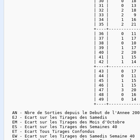
| 30 |     0   18 
| 31 |     0   13 
| 32 |     2   18 
| 33 |     2    9 
| 34 |     1   16 
| 35 |     2   21 
+----+------------
| 36 |     0   11 
| 37 |     1   17 
| 38 |     0   10 
| 39 |     1   17 
| 40 |     2   20 
| 41 |     1   15 
| 42 |     1   14 
+----+------------
| 43 |     0   17 
| 44 |     0   11 
| 45 |     1   15 
| 46 |     1   15 
| 47 |     3   20 
| 48 |     0   16 
| 49 |     0   14 
+----+------------
  AN - Nbre de Sorties depuis le Debut de l'Annee 200
  EJ - Ecart sur les Tirages des Samedis

  EM - Ecart sur les Tirages des Mois d'Octobre

  ES - Ecart sur les Tirages des Semaines 40

  ET - Ecart Tous Tirages Confondus

  EW - Ecart sur les Tirages des Samedis Semaine 40
