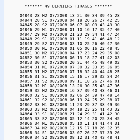
       ******* 49 DERNIERS TIRAGES *******

     04843 28 M2 07/2008 13 21 30 34 39 45 28

     04844 28 S1 07/2008 04 18 20 26 27 42 25

     04845 28 S2 07/2008 06 07 08 09 43 49 30

     04846 29 M1 07/2008 01 10 16 17 35 47 40

     04847 29 M2 07/2008 21 23 29 34 41 47 24

     04848 29 S1 07/2008 01 11 19 41 46 48 12

     04849 29 S2 07/2008 03 10 25 26 40 47 30

     04850 30 M1 07/2008 01 05 06 16 22 48 45

     04851 30 M2 07/2008 04 17 23 24 29 35 08

     04852 30 S1 07/2008 06 13 18 27 41 42 03

     04853 30 S2 07/2008 20 31 44 45 48 49 02

     04854 31 M1 07/2008 07 30 32 33 35 36 05

     04855 31 M2 07/2008 07 18 32 40 44 48 25

     04856 31 S1 08/2008 15 16 17 29 32 34 24

     04857 31 S2 08/2008 09 11 18 26 27 46 01

     04858 32 M1 08/2008 13 26 30 35 43 47 36

     04859 32 M2 08/2008 16 37 39 40 43 46 01

     04860 32 S1 08/2008 02 06 24 39 47 48 14

     04861 32 S2 08/2008 06 19 24 25 29 38 07

     04862 33 M1 08/2008 11 23 29 37 38 49 36

     04863 33 M2 08/2008 04 18 23 25 41 43 32

     04864 33 S1 08/2008 21 24 29 31 41 42 30

     04865 33 S2 08/2008 05 12 14 20 25 34 45

     04866 34 M1 08/2008 05 10 11 14 41 44 31

     04867 34 M2 08/2008 12 15 17 18 26 32 35

     04868 34 S1 08/2008 03 07 26 27 37 39 26

     04869 34 S2 08/2008 08 12 31 40 43 48 41
