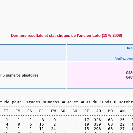
Derniers résultats et statistiques de l'ancien Loto (1976-2008)
Rés
Vérifiez bien
048
r 6 numéros aléatoires
048
tude pour Tirages Numeros 4892 et 4893 du lundi 6 Octobr
---------------------------------------------------------
  ET   EM   ES   EJ   EW  SO   SU   SE   JO   MO   AN   T
---------------------------------------------------------
   1    1    1    8    0            17  326   63   26   7
   4    9    5   15    2        +   19  339   60   22   6
   1    1    1   11   24            15  296   66   27   6