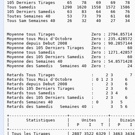
105 Derniers Tirages     65    78    69    69    78  
Tous Samedis           1290  1620  1558  1572  1586  
105 Derniers Samedis     63    83    64    66    76  
Toutes Semaines 40       53    73    79    61    68  
Tous Sam Semaines 40     26    32    40    27    34  
Moyenne tous Tirages               Zero : 2794.85714 
Moyenne tous Mois d'Octobre        Zero : 235.428572 
Moyenne depuis Debut 2008          Zero : 90.2857144 
Moyenne des 105 Derniers Tirages   Zero :         60 
Moyenne tous Samedis               Zero : 1271.42857 
Moyenne des 105 Derniers Samedis   Zero :         60 
Moyenne des Semaines 40            Zero : 54.8571428 
Moyenne des Samedis   Semaines 40  Zero :         24 
Retards Tous Tirages               :     2 3       7 8
Retards Tous Mois d'Octobre        : 0 1 2 3     6    
Retards depuis Debut 2008          :     2 3     6   8
Retards 105 Derniers Tirages       :     2 3     6   8
Retards tous Samedis               :     2 3 4       8
Retards des 105 Derniers Samedis   :     2 3     6    
Retards Semaines 40                : 0     3   5     8
Retards des Samedis   Semaines 40  :       3   5 6   8
+------------------------+----------------+----------
|       Statistiques     |     Unites     |    Dizain
|                        |   P    I    T  |   P    I 
+----------------------------------------------------
| Tous les Tirages       | 2807 3522 6329 | 3463 3434