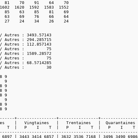
  81    70    91    64    70

1602  1620  1592  1583  1552

  85    63    85    81    69

  63    69    76    66    64

  27    24    34    26    24

/ Autres : 3493.57143

/ Autres : 294.285715

/ Autres : 112.857143

/ Autres :         75

/ Autres : 1589.28572

/ Autres :         75

/ Autres : 68.5714285

/ Autres :         30

 9

 9

 9

 9

 9

 9

 9

 9

------+----------------+----------------+----------------
es    |   Vingtaines   |   Trentaines   |  Quarantaines  
   T  |   P    I    T  |   P    I    T  |   P    I    T  
---------------------------------------------------------
 6897 | 3443 3414 6857 | 3632 3536 7168 | 3496 3490 6986 