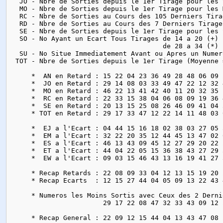
  JO - Nbre de Sorties depuis le 1er Tirage pour les 
  MO - Nbre de Sorties depuis le 1er Tirage pour les 
  RC - Nbre de Sorties au Cours des 105 Derniers Tira
  RD - Nbre de Sorties au Cours des 7 Derniers Tirage
  SE - Nbre de Sorties depuis le 1er Tirage pour les 
  SO - No Ayant un Ecart Tous Tirages de 14 a 20 (+) 
                                      de 28 a 34 (*) 
  SU - No Situe Immediatement Avant ou Apres un Numer
 TOT - Nbre de Sorties depuis le 1er Tirage (Moyenne 
     *  AN en Retard : 15 22 04 23 36 49 28 48 06 09 
     *  JO en Retard : 29 14 08 03 33 49 47 22 12 32 
     *  MO en Retard : 46 22 13 41 42 40 11 20 32 35 
     *  RC en Retard : 22 33 15 38 04 06 08 09 19 36 
     *  SE en Retard : 20 13 15 25 08 26 46 09 41 04 
     * TOT en Retard : 29 17 33 47 12 22 14 11 48 03 
     *  EJ a l'Ecart : 04 44 15 16 18 02 38 03 27 05 
     *  EM a l'Ecart : 32 22 20 35 12 44 45 13 47 02 
     *  ES a l'Ecart : 46 13 43 09 45 12 27 29 20 22 
     *  ET a l'Ecart : 44 04 22 05 15 36 38 43 27 29 
     *  EW a l'Ecart : 09 03 15 46 43 13 16 19 41 27 
     * Recap Retards : 22 08 09 33 04 12 13 15 19 20 
     * Recap Ecarts  : 12 15 27 44 04 05 09 13 22 43 
     * Numeros les Moins Sortis avec Ceux des 2 Derni
                       29 17 22 08 47 32 33 43 09 12 
     * Recap General : 22 09 12 15 44 04 13 43 47 08 