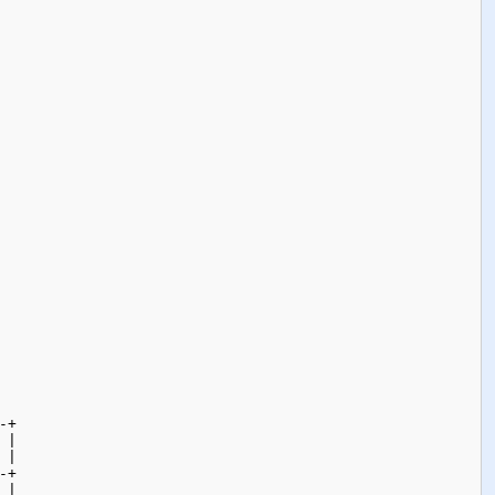
+

|

|

+

|
