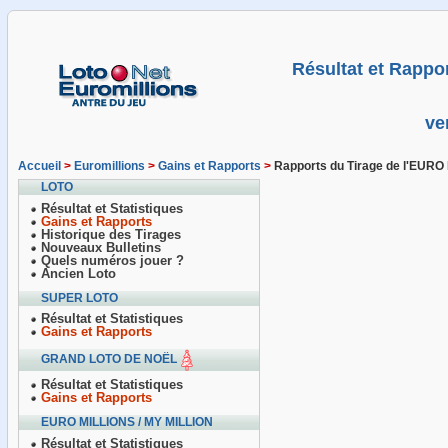
Résultat et Rappor
ve
Accueil
>
Euromillions
>
Gains et Rapports
>
Rapports du Tirage de l'EURO
LOTO
Résultat et Statistiques
Gains et Rapports
Historique des Tirages
Nouveaux Bulletins
Quels numéros jouer ?
Ancien Loto
SUPER LOTO
Résultat et Statistiques
Gains et Rapports
GRAND LOTO DE NOËL
Résultat et Statistiques
Gains et Rapports
EURO MILLIONS / MY MILLION
Résultat et Statistiques