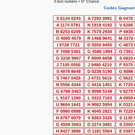
0 bon numéro + N° Chance
Codes Gagnant
S 6134 0243
A 7292 3991
B 0476
A 1174 0781
N 1919 4192
V 6206
B 8253 0209
K 7579 2930
P 4938
O 4085 4579
R 1468 9641
M 3370
I 9728 7721
D 5550 9455
C 4873
F 7098 5381
G 4586 1994
O 7361
G 3236 9907
F 8000 6658
S 0820
J 7105 0550
J 9480 4210
F 5575
S 4978 8648
D 0238 5190
G 8086
S 7467 0426
J 4731 5616
C 5622
N 5556 4344
C 4416 1451
K 7725
G 6786 3463
S 9098 5148
V 8275
L 9107 1260
L 0322 7163
A 0958
U 9604 1641
H 9082 5954
K 0321
F 0980 0998
K 4045 2821
R 7225
H 8767 0079
V 8263 3326
S 1130
G 4509 3063
D 2274 3081
S 3300
H 8427 3896
O 1181 5564
E 0387