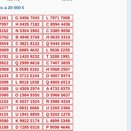
s à 20 000 €
 1261
G 0456 7043
L 7971 7008
 7097
H 0439 7182
C 8994 4436
 3162
N 5304 3902
C 3385 9056
 0762
B 4948 3768
H 0635 3310
 9554
C 4821 8122
Q 5444 2044
 3069
E 6885 4632
L 5636 2235
 6781
U 1420 9232
T 3289 1991
 3922
Q 2999 8618
C 7407 3835
 2968
S 0595 0162
H 5568 2507
 1243
S 3713 5104
O 4007 9374
 6599
L 9018 1038
Q 6805 6513
 9389
U 4309 2974
A 4733 9370
 6580
O 1584 9350
D 5966 5637
 6152
K 5037 1524
R 2986 4334
 6277
J 0831 6666
U 2265 2366
 9133
U 1941 8859
Q 5202 1276
 8590
K 9922 2174
L 4899 3349
 6189
D 7285 0318
P 9098 4646