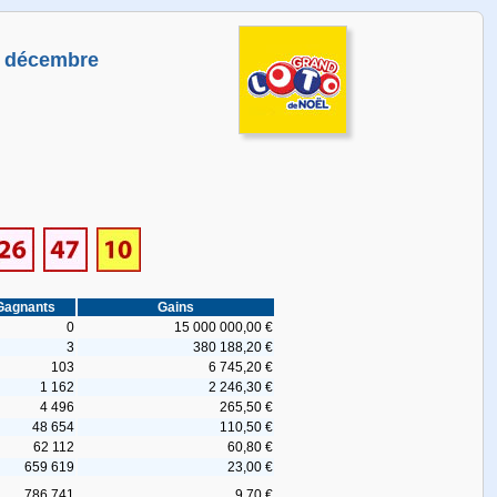
4 décembre
Gagnants
Gains
0
15 000 000,00 €
3
380 188,20 €
103
6 745,20 €
1 162
2 246,30 €
4 496
265,50 €
48 654
110,50 €
62 112
60,80 €
659 619
23,00 €
786 741
9,70 €